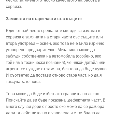
сервиза.
Замяната на стари части със същите
Един от най-често срещаните методи за измама в
сервиза е замяната на стари части със същите или
втора употреба – освен, ако това не е било изрично
уговорено предварително. Механикът може да
заблуди собственика на автомобила (особено, ако
той няма технически познания), че някой детайл или
агрегат се нуждае от замяна, без това да бъде нужно.
И съответно да постави отново стара част, но да я
таксува като нова.
Това може да бъде избегнато сравнително лесно.
Поискайте да ви бъде показана „дефектната част“. В
много случаи дори с просто око може да се разбера
дали тя действително е увредена и е трябвало да