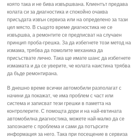
която така и не бива извършвана. Клиентът предава
колата си за диагностика и спокойно очаква
присъдата извън сервиза или на определено за тази
цел място. В същото време диагностика не се
извършва, а ремонтите се предписват на случаен
принцип проба-грешка. За да избегнете този метод на
измама, трябва да помолите механика да
присъствате лично. Така ще имате шанс да избегнете
измамата и да се уверите, че колата наистина трябва
да бъде ремонтирана.
В днешно време всички автомобили разполагат с
начини да покажат, че има проблем с част или
система и записват тези грешки в паметта на
контролерите. С помощта дори и на най-евтината
автомобилна диагностика, можете най-малко да се
запознаете с проблема и сами да потърсите
информация за него. Така при посещение в сервиза