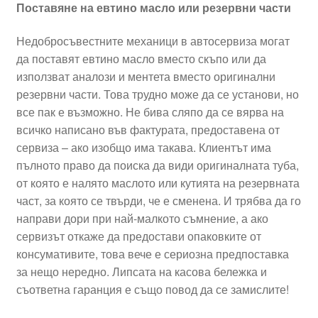
Поставяне на евтино масло или резервни части
Недобросъвестните механици в автосервиза могат
да поставят евтино масло вместо скъпо или да
използват аналози и ментета вместо оригинални
резервни части. Това трудно може да се установи, но
все пак е възможно. Не бива сляпо да се вярва на
всичко написано във фактурата, предоставена от
сервиза – ако изобщо има такава. Клиентът има
пълното право да поиска да види оригиналната туба,
от която е налято маслото или кутията на резервната
част, за която се твърди, че е сменена. И трябва да го
направи дори при най-малкото съмнение, а ако
сервизът откаже да предостави опаковките от
консумативите, това вече е сериозна предпоставка
за нещо нередно. Липсата на касова бележка и
съответна гаранция е също повод да се замислите!