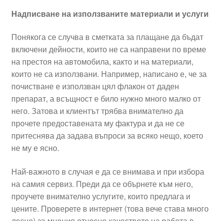
Надписване на използваните материали и услуги
Понякога се случва в сметката за плащане да бъдат
включени дейности, които не са направени по време
на престоя на автомобила, както и на материали,
които не са използвани. Например, написано е, че за
почистване е използван цял флакон от даден
препарат, а всъщност е било нужно много малко от
него. Затова и клиентът трябва внимателно да
прочете предоставената му фактура и да не се
притеснява да задава въпроси за всяко нещо, което
не му е ясно.
Най-важното в случая е да се внимава и при избора
на самия сервиз. Преди да се обърнете към него,
проучете внимателно услугите, които предлага и
цените. Проверете в интернет (това вече става много
лесно) за мнения относно качеството на работа в