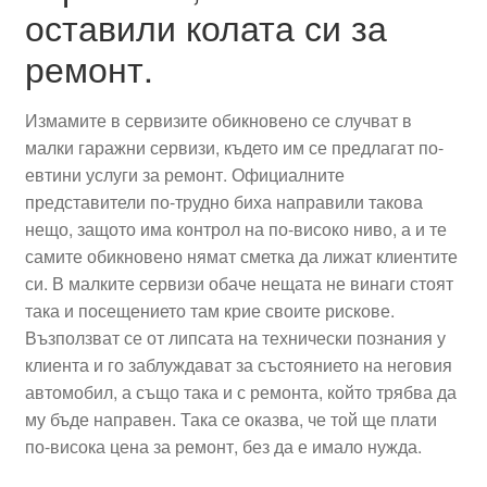
оставили колата си за
ремонт.
Измамите в сервизите обикновено се случват в
малки гаражни сервизи, където им се предлагат по-
евтини услуги за ремонт. Официалните
представители по-трудно биха направили такова
нещо, защото има контрол на по-високо ниво, а и те
самите обикновено нямат сметка да лижат клиентите
си. В малките сервизи обаче нещата не винаги стоят
така и посещението там крие своите рискове.
Възползват се от липсата на технически познания у
клиента и го заблуждават за състоянието на неговия
автомобил, а също така и с ремонта, който трябва да
му бъде направен. Така се оказва, че той ще плати
по-висока цена за ремонт, без да е имало нужда.