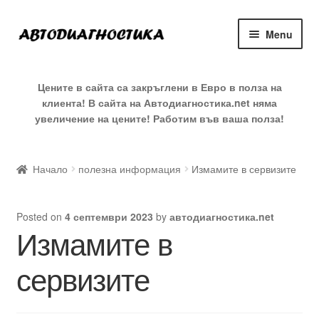
Skip
Skip
Menu
to
to
navigation
content
Expan
Онлайн Магазин
child
Цените в сайта са закръглени в Евро в полза на
menu
клиента! В сайта на
Автодиагностика.net
няма
Блог с тестове
увеличение на цените! Работим във ваша полза!
За нас
Начало
полезна информация
Измамите в сервизите
Контакт
Posted on
4 септември 2023
by
автодиагностика.net
Измамите в
сервизите