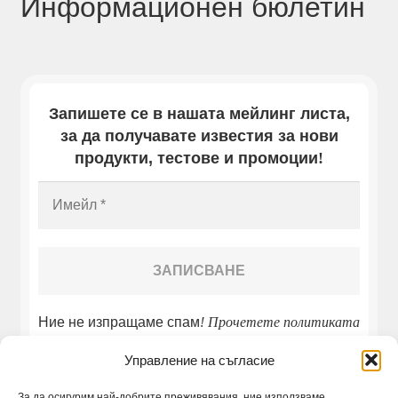
Информационен бюлетин
Запишете се в нашата мейлинг листа,
за да получавате известия за нови
продукти, тестове и промоции
!
Ние не изпращаме спам
! Прочетете
политиката
ни за поверителност
!
Управление на съгласие
За да осигурим най-добрите преживявания, ние използваме