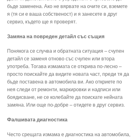
бъде заменена. Ако не вярвате на очите си, вземете
я (тя си е ваша собственост) и я занесете в друг
сервиз, където ще я проверят.
Замяна на повреден детайл със същия
Понякога се случва и обратната ситуация – счупен
детайл се заменя отново със счупен или втора
употреба. Тогава измамата се открива по-лесно –
просто поискайте да видите новата част, преди тя да
бъде поставена в автомобила ви. Ако откриете по
нея следи от ремонти, маркировки и надписи или
боядисване, не се колебайте да поискате нейната
замяна. Или още по-добре – отидете в друг сервиз.
Фалшивата диагностика
Често срещата измама е диагностика на автомобила,