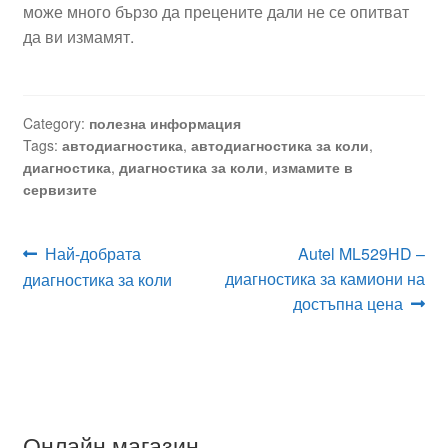
може много бързо да прецените дали не се опитват
да ви измамят.
Category:
полезна информация
Tags:
автодиагностика
,
автодиагностика за коли
,
диагностика
,
диагностика за коли
,
измамите в
сервизите
Навигация
Previous
Next
Най-добрата
Autel ML529HD –
post:
post:
диагностика за камиони на
диагностика за коли
достъпна цена
Онлайн магазин