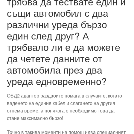
трябва да тествате един и
същи автомобил с два
различни уреда бързо
един след друг? А
трябвало ли е да можете
да четете данните от
автомобила през два
уреда едновременно?
ОБД2 адаптер раздвоите помага в случаите, когато
ваденето на единия кабел и слагането на другия
отнема време, а понякога е необходимо това да
стане максимално бързо!
Точно в такива моменти на помощ идва специалният