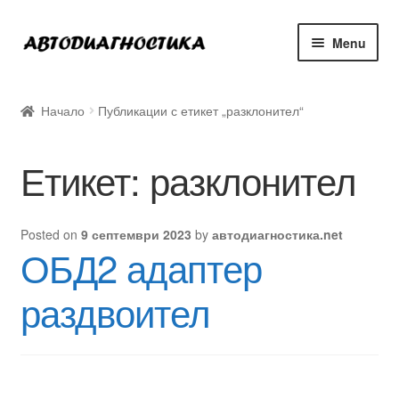
Skip
Skip
Menu
to
to
navigation
content
Expan
Онлайн Магазин
child
Начало
Публикации с етикет „разклонител“
menu
Блог с тестове
Етикет:
разклонител
За нас
Контакт
Posted on
9 септември 2023
by
автодиагностика.net
ОБД2 адаптер
раздвоител