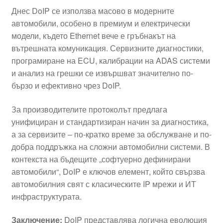
Днес DoIP се използва масово в модерните
автомобили, особено в премиум и електрически
модели, където Ethernet вече е гръбнакът на
вътрешната комуникация. Сервизните диагностики,
програмиране на ECU, калибрации на ADAS системи
и анализ на грешки се извършват значително по-
бързо и ефективно чрез DoIP.
За производителите протоколът предлага
унифициран и стандартизиран начин за диагностика,
а за сервизите – по-кратко време за обслужване и по-
добра поддръжка на сложни автомобилни системи. В
контекста на бъдещите „софтуерно дефинирани
автомобили“, DoIP е ключов елемент, който свързва
автомобилния свят с класическите IP мрежи и ИТ
инфраструктурата.
Заключение:
DoIP представлява логична еволюция