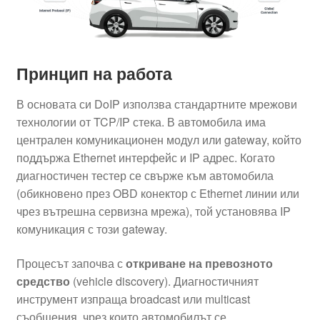
Принцип на работа
В основата си DoIP използва стандартните мрежови
технологии от TCP/IP стека. В автомобила има
централен комуникационен модул или gateway, който
поддържа Ethernet интерфейс и IP адрес. Когато
диагностичен тестер се свърже към автомобила
(обикновено през OBD конектор с Ethernet линии или
чрез вътрешна сервизна мрежа), той установява IP
комуникация с този gateway.
Процесът започва с
откриване на превозното
средство
(vehicle discovery). Диагностичният
инструмент изпраща broadcast или multicast
съобщения, чрез които автомобилът се