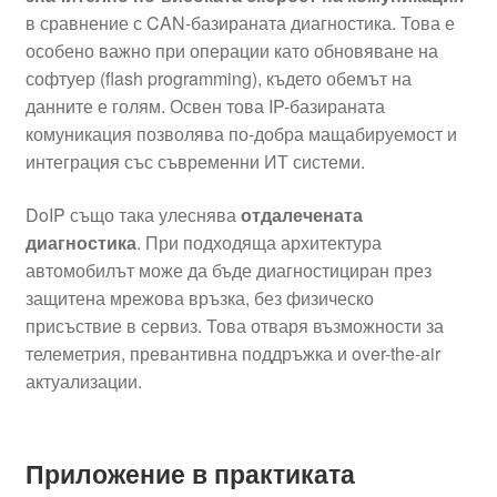
в сравнение с CAN-базираната диагностика. Това е
особено важно при операции като обновяване на
софтуер (flash programming), където обемът на
данните е голям. Освен това IP-базираната
комуникация позволява по-добра мащабируемост и
интеграция със съвременни ИТ системи.
DoIP също така улеснява
отдалечената
диагностика
. При подходяща архитектура
автомобилът може да бъде диагностициран през
защитена мрежова връзка, без физическо
присъствие в сервиз. Това отваря възможности за
телеметрия, превантивна поддръжка и over-the-air
актуализации.
Приложение в практиката